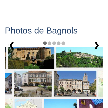
Photos de Bagnols
❮
❯
1 / 5