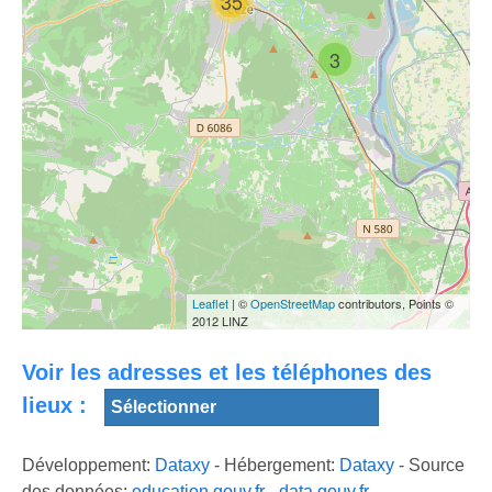
35
BLONDY - Live
EEK A MOUSE |
Bagnols Reggae
Bagnols Reggae
Festival 2018
Festival 2019 |
Château de
3
Full Live
Bagnols
ALPHA
BLONDY - Live
at the 2018
Bagnols Reggae
I JAH MAN LEVI
Festival [Full
- Live Bagnols
DEZARIE - Live
Show]
Reggae Festival
Bagnols Reggae
Leaflet
| ©
OpenStreetMap
contributors, Points ©
2018
Festival 2018
2012 LINZ
Voir les adresses et les téléphones des
lieux :
Développement:
Dataxy
- Hébergement:
Dataxy
- Source
des données:
education.gouv.fr
-
data.gouv.fr