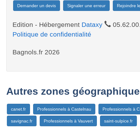
Demander un devis
Signaler une erreur
Rejoindre 
Edition - Hébergement
Dataxy
05.62.00
Politique de confidentialité
Bagnols.fr 2026
Autres zones géographique
canet.fr
Professionnels à Castelnau
Professionnels à 
savignac.fr
Professionnels à Vauvert
saint-sulpice.fr