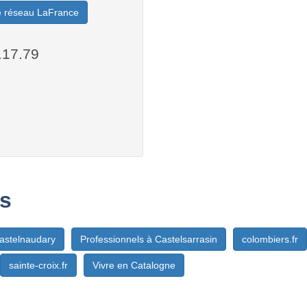
le réseau LaFrance
.17.79
s
Castelnaudary
Professionnels à Castelsarrasin
colombiers.fr
sainte-croix.fr
Vivre en Catalogne