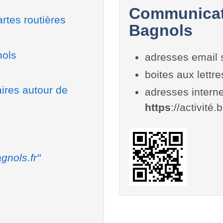
Communicati
rtes routières
Bagnols
nols
adresses email 
boites aux lettr
aires autour de
adresses interne
https
://activité.
gnols.fr"