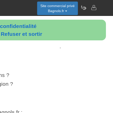
Site commercial privé
Bagnols.fr
confidentialité
é
Refuser et sortir
.
ns ?
gion ?
gnols.fr :