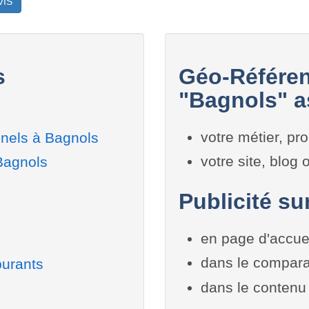
VIS
s
Géo-Référen
"Bagnols" a
votre métier, pro
nnels à Bagnols
votre site, blog
Bagnols
Publicité su
en page d'accue
dans le compara
burants
dans le contenu 