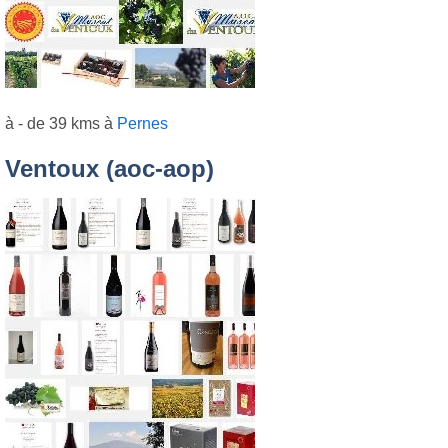
à - de 39 kms à
Pernes
Ventoux (aoc-aop)