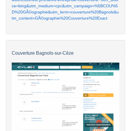
ce=bing&utm_medium=cpc&utm_campaign=%5BCOU%5
D%20GÃ©ographie&utm_term=couverture%20Bagnols&u
tm_content=GÃ©ographie%20Couverture%20Exact
Couverture Bagnols-sur-Cèze