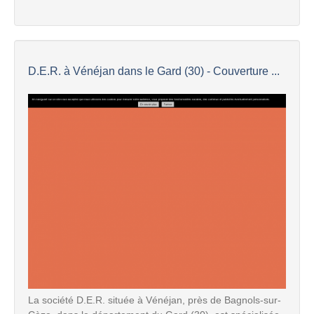
D.E.R. à Vénéjan dans le Gard (30) - Couverture ...
La société D.E.R. située à Vénéjan, près de Bagnols-sur-