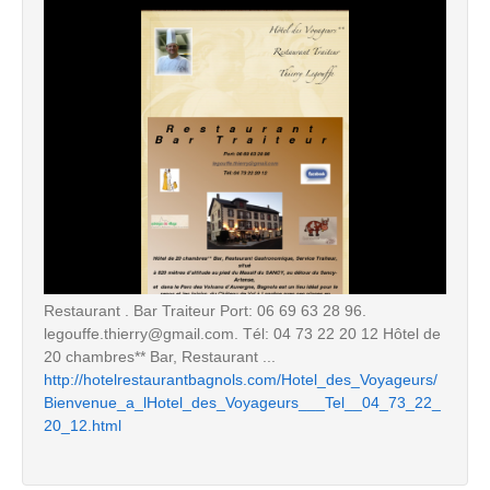
Restaurant . Bar Traiteur Port: 06 69 63 28 96.
legouffe.thierry@gmail.com. Tél: 04 73 22 20 12 Hôtel de
20 chambres** Bar, Restaurant ...
http://hotelrestaurantbagnols.com/Hotel_des_Voyageurs/
Bienvenue_a_lHotel_des_Voyageurs___Tel__04_73_22_
20_12.html