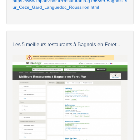
https://www.tripadvisor.fr/Restaurants-g196599-Bagnols_s
ur_Ceze_Gard_Languedoc_Roussillon.html
Les 5 meilleurs restaurants à Bagnols-en-Foret...