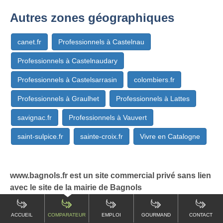
Autres zones géographiques
canet.fr
Professionnels à Castelnau
Professionnels à Castelnaudary
Professionnels à Castelsarrasin
colombiers.fr
Professionnels à Graulhet
Professionnels à Lattes
savignac.fr
Professionnels à Vauvert
saint-sulpice.fr
sainte-croix.fr
Vivre en Catalogne
www.bagnols.fr est un site commercial privé sans lien
avec le site de la mairie de Bagnols
ACCUEIL
COMPARATEUR
EMPLOI
GOURMAND
CONTACT