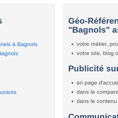
s
Géo-Référen
"Bagnols" a
votre métier, pro
nnels à Bagnols
votre site, blog
Bagnols
Publicité su
en page d'accue
dans le compara
burants
dans le contenu 
Communicati