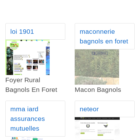
loi 1901
maconnerie
bagnols en foret
Foyer Rural
Bagnols En Foret
Macon Bagnols
mma iard
neteor
assurances
mutuelles