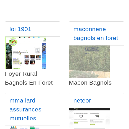
loi 1901
maconnerie
bagnols en foret
Foyer Rural
Bagnols En Foret
Macon Bagnols
mma iard
neteor
assurances
mutuelles