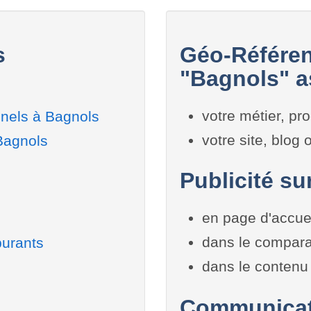
s
Géo-Référen
"Bagnols" a
votre métier, pro
nnels à Bagnols
votre site, blog
Bagnols
Publicité su
en page d'accue
dans le compara
burants
dans le contenu 
Communicati